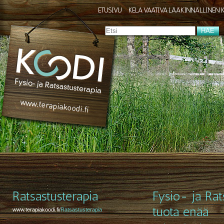
ETUSIVU
KELA VAATIVA LÄÄKINNÄLLINEN 
Ratsastusterapia
Fysio- ja Rat
tuota enää
www.terapiakoodi.fi/
Ratsastusterapia